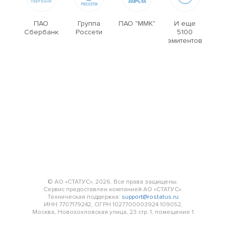
ПАО
Группа
ПАО "ММК"
И еще
Сбербанк
Россети
5100
эмитентов
© АО «СТАТУС», 2026. Все права защищены.
Сервис предоставлен компанией АО «СТАТУС».
Техническая поддержка:
support@rostatus.ru
ИНН 7707179242, ОГРН 1027700003924 109052,
Москва, Новохохловская улица, 23 стр. 1, помещение 1